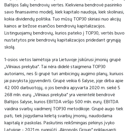
Baltijos šalių bendrovių vertes. Kiekviena bendrovė pasirinko
savo finansavimo modelį, kiek kapitalo naudoja, kiek skolinasi,
kokia dividendų politika. Tuo mūsų TOP30 skiriasi nuo akcijų
kainos ar biržose esančios bendrovių kapitalizacijos.
Listinguojamų bendrovių, kurios pateko į TOP30, vertės buvo
nustatytos prie bendrovių kapitalizacijos pridedant grynąją
skolą.
1-osios vietos laimėtoja yra Lietuvoje įsikūrusi įmonių grupė
„Vilniaus prekyba“. Tai nėra didelė staigmena TOP30
autoriams, nes ši grupė turi ambicingų augimo planų, kuriuos
jai pavyksta įgyvendinti. Grupė veikia 6 šalyse, joje dirba apie
42 000 darbuotojų, o jos bendra apyvarta 2020 m. siekė 5
268 mln. eurų. „Vilniaus prekyba“ yra vienintelė bendrovė
Baltijos šalyse, kurios EBITDA viršijo 500 mln. eurų. EBITDA
vaidina svarbų vaidmenį TOP30 metodikoje. Grupė augo tiek
pati, tiek įsigydama keletą svarbių įmonių, naudodama
kapitalą ir paskolas. Paskutinis reikšmingas pirkinys įvyko
Latvijoje - 2021 m. rugpjūtį „Akropolis Group“ priklausanti