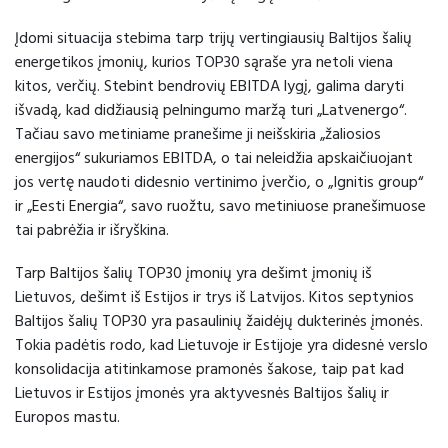
Įdomi situacija stebima tarp trijų vertingiausių Baltijos šalių
energetikos įmonių, kurios TOP30 sąraše yra netoli viena
kitos, verčių. Stebint bendrovių EBITDA lygį, galima daryti
išvadą, kad didžiausią pelningumo maržą turi „Latvenergo“.
Tačiau savo metiniame pranešime ji neišskiria „žaliosios
energijos“ sukuriamos EBITDA, o tai neleidžia apskaičiuojant
jos vertę naudoti didesnio vertinimo įverčio, o „Ignitis group“
ir „Eesti Energia“, savo ruožtu, savo metiniuose pranešimuose
tai pabrėžia ir išryškina.
Tarp Baltijos šalių TOP30 įmonių yra dešimt įmonių iš
Lietuvos, dešimt iš Estijos ir trys iš Latvijos. Kitos septynios
Baltijos šalių TOP30 yra pasaulinių žaidėjų dukterinės įmonės.
Tokia padėtis rodo, kad Lietuvoje ir Estijoje yra didesnė verslo
konsolidacija atitinkamose pramonės šakose, taip pat kad
Lietuvos ir Estijos įmonės yra aktyvesnės Baltijos šalių ir
Europos mastu.