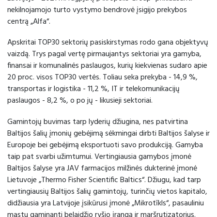
nekilnojamojo turto vystymo bendrovė įsigijo prekybos
centrą „Alfa“.
Apskritai TOP30 sektorių pasiskirstymas rodo gana objektyvų
vaizdą. Trys pagal vertę pirmaujantys sektoriai yra gamyba,
finansai ir komunalinės paslaugos, kurių kiekvienas sudaro apie
20 proc. visos TOP30 vertės. Toliau seka prekyba - 14,9 %,
transportas ir logistika - 11,2 %, IT ir telekomunikacijų
paslaugos - 8,2 %, o po jų - likusieji sektoriai.
Gamintojų buvimas tarp lyderių džiugina, nes patvirtina
Baltijos šalių įmonių gebėjimą sėkmingai dirbti Baltijos šalyse ir
Europoje bei gebėjimą eksportuoti savo produkciją. Gamyba
taip pat svarbi užimtumui. Vertingiausia gamybos įmonė
Baltijos šalyse yra JAV farmacijos milžinės dukterinė įmonė
Lietuvoje „Thermo Fisher Scientific Baltics“. Džiugu, kad tarp
vertingiausių Baltijos šalių gamintojų, turinčių vietos kapitalo,
didžiausia yra Latvijoje įsikūrusi įmonė „Mikrotīkls“, pasauliniu
mastu gaminanti belaidžio ryšio įrangą ir maršrutizatorius.