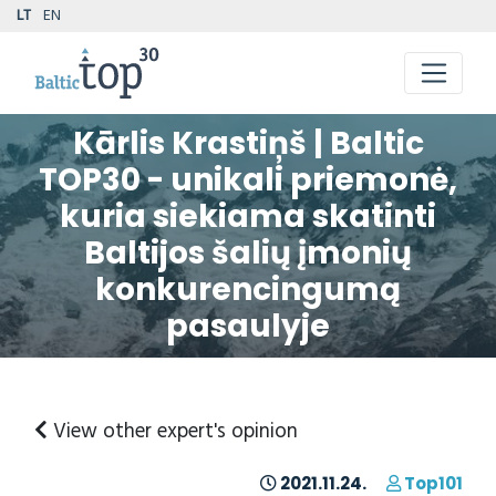
LT
EN
Kārlis Krastiņš | Baltic
TOP30 - unikali priemonė,
kuria siekiama skatinti
Baltijos šalių įmonių
konkurencingumą
pasaulyje
View other expert's opinion
2021.11.24.
Top101