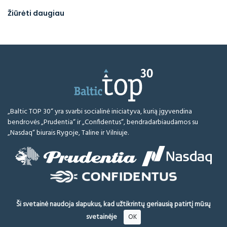
Žiūrėti daugiau
„Baltic TOP 30“ yra svarbi socialinė iniciatyva, kurią įgyvendina
bendrovės „Prudentia“ ir „Confidentus“, bendradarbiaudamos su
„Nasdaq“ biurais Rygoje, Taline ir Vilniuje.
Ši svetainė naudoja slapukus, kad užtikrintų geriausią patirtį mūsų
BalticTop.eu © 2026
Visos teisės saugomos
Atsakomybės ribojimas
svetainėje
OK
Metodologija