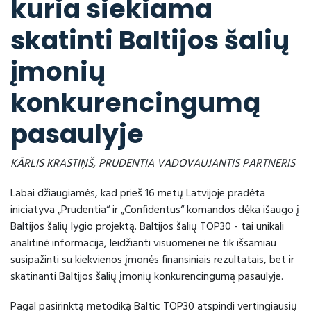
kuria siekiama
skatinti Baltijos šalių
įmonių
konkurencingumą
pasaulyje
KĀRLIS KRASTIŅŠ, PRUDENTIA VADOVAUJANTIS PARTNERIS
Labai džiaugiamės, kad prieš 16 metų Latvijoje pradėta
iniciatyva „Prudentia“ ir „Confidentus“ komandos dėka išaugo į
Baltijos šalių lygio projektą. Baltijos šalių TOP30 - tai unikali
analitinė informacija, leidžianti visuomenei ne tik išsamiau
susipažinti su kiekvienos įmonės finansiniais rezultatais, bet ir
skatinanti Baltijos šalių įmonių konkurencingumą pasaulyje.
Pagal pasirinktą metodiką Baltic TOP30 atspindi vertingiausių