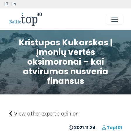
LT
EN
Kristupas Kukarskas |
Įmonių vertės
oksimoronai – kai
atvirumas nusveria
finansus
View other expert's opinion
2021.11.24.
Top101