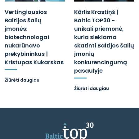
Vertingiausios
Kārlis Krastiņš |
Baltijos šalių
Baltic TOP30 -
įmonės:
unikali priemonė,
biotechnologai
kuria siekiama
nukarūnavo
skatinti Baltijos šalių
prekybininkus |
įmonių
Kristupas Kukarskas
konkurencingumą
pasaulyje
Žiūrėti daugiau
Žiūrėti daugiau