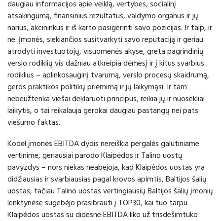
daugiau informacijos apie veiklą, vertybes, socialinį
atsakingumą, finansinius rezultatus, valdymo organus ir jų
narius, akcininkus ir iš karto pasigerinti savo pozicijas. Ir taip, ir
ne. Įmonės, siekiančios susitvarkyti savo reputaciją ir geriau
atrodyti investuotojų, visuomenės akyse, greta pagrindinių
verslo rodiklių vis dažniau atkreipia dėmesį ir į kitus svarbius
rodiklius – aplinkosauginį tvarumą, verslo procesų skaidrumą,
geros praktikos politikų priėmimą ir jų laikymąsi. Ir tam
nebeužtenka viešai deklaruoti principus, reikia jų ir nuosekliai
laikytis, o tai reikalauja gerokai daugiau pastangų nei pats
viešumo faktas.
Kodėl įmonės EBITDA dydis nereiškia pergalės galutiniame
vertinime, geriausiai parodo Klaipėdos ir Talino uostų
pavyzdys – nors niekas neabejoja, kad Klaipėdos uostas yra
didžiausias ir svarbiausias pagal krovos apimtis, Baltijos šalių
uostas, tačiau Talino uostas vertingiausių Baltijos šalių įmonių
lenktynėse sugebėjo prasibrauti į TOP30, kai tuo tarpu
Klaipėdos uostas su didesne EBITDA liko už trisdešimtuko