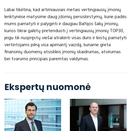
Labai tikėtina, kad artimiausiais metais vertingiausių įmonių
lenktynėse matysime daug įdomių persiskirstymų, kurie padės
mums pamatyti ir palyginti ir daugiau Baltijos šalių įmonių,
kurios tikrai galėtų pretenduoti į vertingiausių įmonių TOP30,
jeigu tik nuspręstų viešai atrakinti visas duris ir leistų pamatyti
vertintojams pilną visa apimantį vaizdą, kuriame greta
finansinių duomenų atsiskleis įmonių skaidrumas, atvirumas
bei tvarumo principais paremtas valdymas.
Ekspertų nuomonė