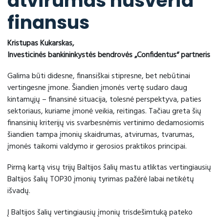
atvirumas nusveria
finansus
Kristupas Kukarskas,
Investicinės bankininkystės bendrovės „Confidentus“ partneris
Galima būti didesne, finansiškai stipresne, bet nebūtinai
vertingesne įmone. Šiandien įmonės vertę sudaro daug
kintamųjų – finansinė situacija, tolesnė perspektyva, paties
sektoriaus, kuriame įmonė veikia, reitingas. Tačiau greta šių
finansinių kriterijų vis svarbesnėmis vertinimo dedamosiomis
šiandien tampa įmonių skaidrumas, atvirumas, tvarumas,
įmonės taikomi valdymo ir gerosios praktikos principai.
Pirmą kartą visų trijų Baltijos šalių mastu atliktas vertingiausių
Baltijos šalių TOP30 įmonių tyrimas pažėrė labai netikėtų
išvadų.
Į Baltijos šalių vertingiausių įmonių trisdešimtuką pateko