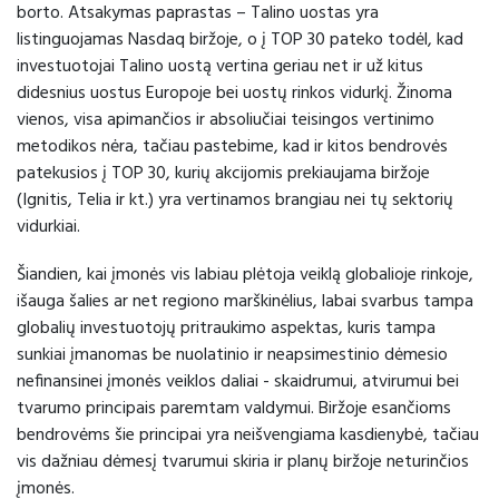
borto. Atsakymas paprastas – Talino uostas yra
listinguojamas Nasdaq biržoje, o į TOP 30 pateko todėl, kad
investuotojai Talino uostą vertina geriau net ir už kitus
didesnius uostus Europoje bei uostų rinkos vidurkį. Žinoma
vienos, visa apimančios ir absoliučiai teisingos vertinimo
metodikos nėra, tačiau pastebime, kad ir kitos bendrovės
patekusios į TOP 30, kurių akcijomis prekiaujama biržoje
(Ignitis, Telia ir kt.) yra vertinamos brangiau nei tų sektorių
vidurkiai.
Šiandien, kai įmonės vis labiau plėtoja veiklą globalioje rinkoje,
išauga šalies ar net regiono marškinėlius, labai svarbus tampa
globalių investuotojų pritraukimo aspektas, kuris tampa
sunkiai įmanomas be nuolatinio ir neapsimestinio dėmesio
nefinansinei įmonės veiklos daliai - skaidrumui, atvirumui bei
tvarumo principais paremtam valdymui. Biržoje esančioms
bendrovėms šie principai yra neišvengiama kasdienybė, tačiau
vis dažniau dėmesį tvarumui skiria ir planų biržoje neturinčios
įmonės.