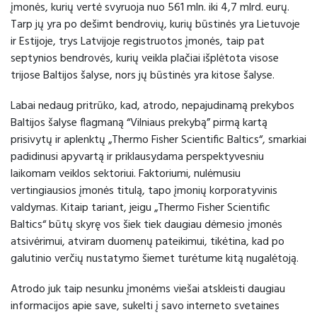
įmonės, kurių vertė svyruoja nuo 561 mln. iki 4,7 mlrd. eurų.
Tarp jų yra po dešimt bendrovių, kurių būstinės yra Lietuvoje
ir Estijoje, trys Latvijoje registruotos įmonės, taip pat
septynios bendrovės, kurių veikla plačiai išplėtota visose
trijose Baltijos šalyse, nors jų būstinės yra kitose šalyse.
Labai nedaug pritrūko, kad, atrodo, nepajudinamą prekybos
Baltijos šalyse flagmaną “Vilniaus prekybą” pirmą kartą
prisivytų ir aplenktų „Thermo Fisher Scientific Baltics“, smarkiai
padidinusi apyvartą ir priklausydama perspektyvesniu
laikomam veiklos sektoriui. Faktoriumi, nulėmusiu
vertingiausios įmonės titulą, tapo įmonių korporatyvinis
valdymas. Kitaip tariant, jeigu „Thermo Fisher Scientific
Baltics“ būtų skyrę vos šiek tiek daugiau dėmesio įmonės
atsivėrimui, atviram duomenų pateikimui, tikėtina, kad po
galutinio verčių nustatymo šiemet turėtume kitą nugalėtoją.
Atrodo juk taip nesunku įmonėms viešai atskleisti daugiau
informacijos apie save, sukelti į savo interneto svetaines