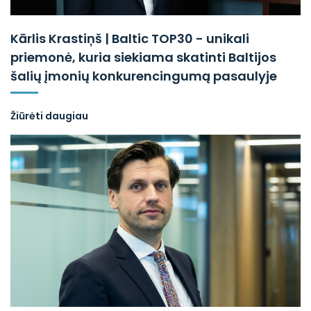
Kārlis Krastiņš | Baltic TOP30 - unikali
priemonė, kuria siekiama skatinti Baltijos
šalių įmonių konkurencingumą pasaulyje
Žiūrėti daugiau