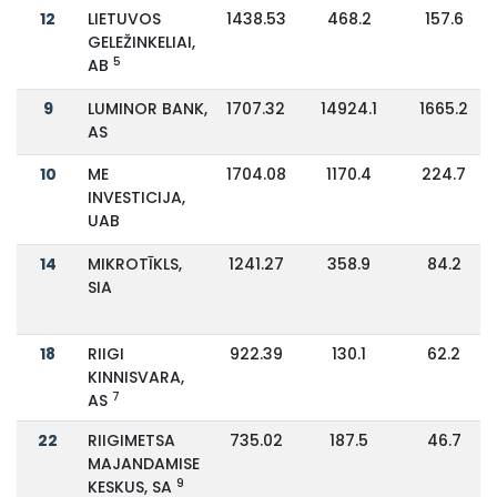
12
LIETUVOS
1438.53
468.2
157.6
GELEŽINKELIAI,
5
AB
9
LUMINOR BANK,
1707.32
14924.1
1665.2
AS
10
ME
1704.08
1170.4
224.7
INVESTICIJA,
UAB
14
MIKROTĪKLS,
1241.27
358.9
84.2
SIA
18
RIIGI
922.39
130.1
62.2
KINNISVARA,
7
AS
22
RIIGIMETSA
735.02
187.5
46.7
MAJANDAMISE
9
KESKUS, SA