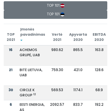
TOP 101
TOP 101
Įmonės
TOP
pavadinimas
Vertė
Apyvarta
EBITDA
2021
2021
2020
2020
16
ACHEMOS
980.62
865.5
163.8
GRUPĖ, UAB
21
BITĖ LIETUVA,
759.30
421.0
128.6
UAB
30
CIRCLE K
569.53
1174.1
68.9
12
GROUP
6
EESTI ENERGIA,
2092.57
833.7
192.2
AS