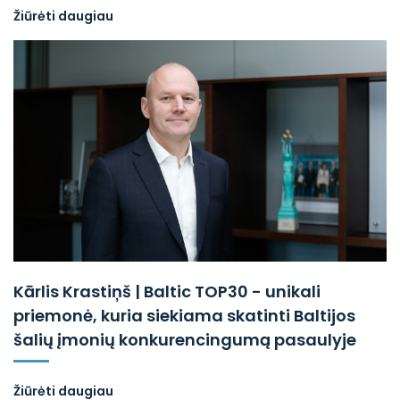
Žiūrėti daugiau
Kārlis Krastiņš | Baltic TOP30 - unikali
priemonė, kuria siekiama skatinti Baltijos
šalių įmonių konkurencingumą pasaulyje
Žiūrėti daugiau