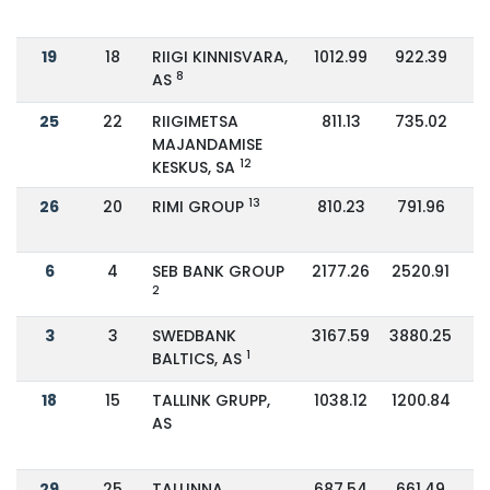
19
18
RIIGI KINNISVARA,
1012.99
922.39
8
AS
25
22
RIIGIMETSA
811.13
735.02
MAJANDAMISE
12
KESKUS, SA
13
26
20
RIMI GROUP
810.23
791.96
6
4
SEB BANK GROUP
2177.26
2520.91
2
3
3
SWEDBANK
3167.59
3880.25
1
BALTICS, AS
18
15
TALLINK GRUPP,
1038.12
1200.84
AS
29
25
TALLINNA
687.54
661.49