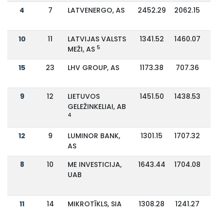
4
7
LATVENERGO, AS
2452.29
2062.15
10
11
LATVIJAS VALSTS
1341.52
1460.07
5
MEŽI, AS
15
23
LHV GROUP, AS
1173.38
707.36
9
12
LIETUVOS
1451.50
1438.53
GELEŽINKELIAI, AB
4
12
9
LUMINOR BANK,
1301.15
1707.32
AS
8
10
ME INVESTICIJA,
1643.44
1704.08
UAB
11
14
MIKROTĪKLS, SIA
1308.28
1241.27