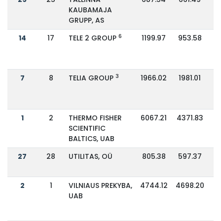
KAUBAMAJA
GRUPP, AS
6
14
17
TELE 2 GROUP
1199.97
953.58
3
7
8
TELIA GROUP
1966.02
1981.01
1
2
THERMO FISHER
6067.21
4371.83
SCIENTIFIC
BALTICS, UAB
27
28
UTILITAS, OÜ
805.38
597.37
2
1
VILNIAUS PREKYBA,
4744.12
4698.20
UAB