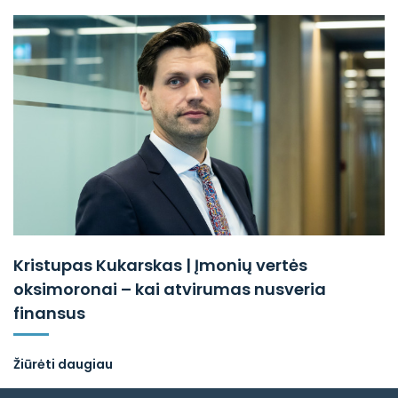
Kristupas Kukarskas | Įmonių vertės
oksimoronai – kai atvirumas nusveria
finansus
Žiūrėti daugiau