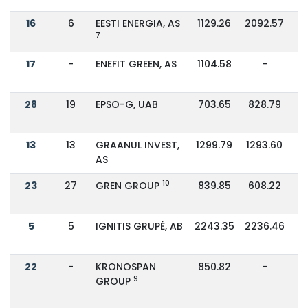
16
6
EESTI ENERGIA, AS
1129.26
2092.57
7
17
-
ENEFIT GREEN, AS
1104.58
-
28
19
EPSO-G, UAB
703.65
828.79
13
13
GRAANUL INVEST,
1299.79
1293.60
AS
10
23
27
GREN GROUP
839.85
608.22
5
5
IGNITIS GRUPĖ, AB
2243.35
2236.46
22
-
KRONOSPAN
850.82
-
9
GROUP