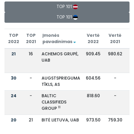
TOP 101
TOP 101
TOP
TOP
Įmonės
Vertė
Vertė
2022
2021
pavadinimas
2022
2021
P
21
16
ACHEMOS GRUPĖ,
909.45
980.62
UAB
30
-
AUGSTSPRIEGUMA
604.56
-
TĪKLS, AS
24
-
BALTIC
818.60
-
CLASSIFIEDS
11
GROUP
20
21
BITĖ LIETUVA, UAB
973.50
759.30