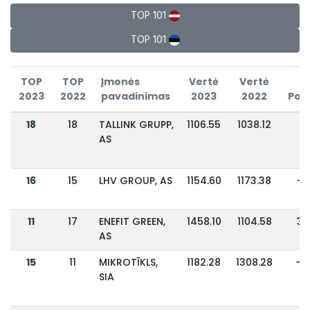
TOP 101
TOP 101
TOP
TOP
Įmonės
Vertė
Vertė
2023
2022
pavadinimas
2023
2022
Poky
18
18
TALLINK GRUPP,
1106.55
1038.12
7
AS
16
15
LHV GROUP, AS
1154.60
1173.38
-
11
17
ENEFIT GREEN,
1458.10
1104.58
3
AS
15
11
MIKROTĪKLS,
1182.28
1308.28
-1
SIA