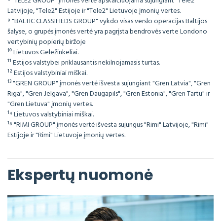
⁸ "TELE2 GROUP" įmonės vertė apskaičiuojama sujungiant "Tele2"
Latvijoje, "Tele2" Estijoje ir "Tele2" Lietuvoje įmonių vertes.
⁹ "BALTIC CLASSIFIEDS GROUP" vykdo visas verslo operacijas Baltijos
šalyse, o grupės įmonės vertė yra pagrįsta bendrovės verte Londono
vertybinių popierių biržoje
¹⁰ Lietuvos Geležinkeliai.
¹¹ Estijos valstybei priklausantis nekilnojamasis turtas.
¹² Estijos valstybiniai miškai.
¹³ "GREN GROUP" įmonės vertė išvesta sujungiant "Gren Latvia", "Gren
Riga", "Gren Jelgava", "Gren Daugapils", "Gren Estonia", "Gren Tartu" ir
"Gren Lietuva" įmonių vertes.
¹⁴ Lietuvos valstybiniai miškai.
¹⁵ "RIMI GROUP" įmonės vertė išvesta sujungus "Rimi" Latvijoje, "Rimi"
Estijoje ir "Rimi" Lietuvoje įmonių vertes.
Ekspertų nuomonė