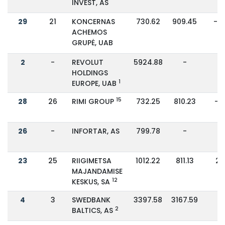
INVEST, AS
29
21
KONCERNAS
730.62
909.45
-2
ACHEMOS
GRUPĖ, UAB
2
-
REVOLUT
5924.88
-
-
HOLDINGS
1
EUROPE, UAB
15
28
26
RIMI GROUP
732.25
810.23
-1
26
-
INFORTAR, AS
799.78
-
-
23
25
RIIGIMETSA
1012.22
811.13
2
MAJANDAMISE
12
KESKUS, SA
4
3
SWEDBANK
3397.58
3167.59
7
2
BALTICS, AS