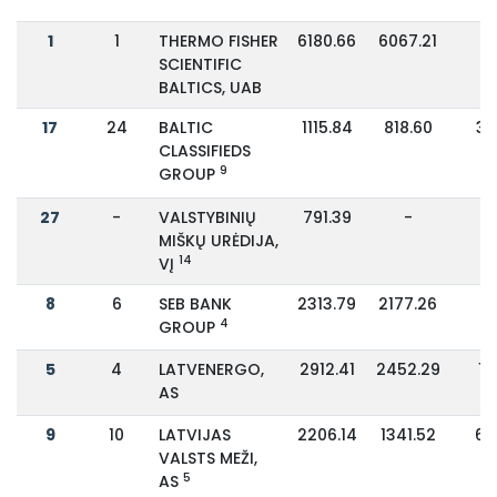
1
1
THERMO FISHER
6180.66
6067.21
2
SCIENTIFIC
BALTICS, UAB
17
24
BALTIC
1115.84
818.60
3
CLASSIFIEDS
9
GROUP
27
-
VALSTYBINIŲ
791.39
-
-
MIŠKŲ URĖDIJA,
14
VĮ
8
6
SEB BANK
2313.79
2177.26
6
4
GROUP
5
4
LATVENERGO,
2912.41
2452.29
19
AS
9
10
LATVIJAS
2206.14
1341.52
6
VALSTS MEŽI,
5
AS