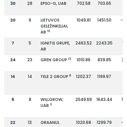
30
28
EPSO-G, UAB
702.58
703.65
0
20
9
LIETUVOS
1049.81
1451.50
-2
GELEŽINKELIAI,
10
AB
7
5
IGNITIS GRUPĖ,
2463.52
2243.35
10
AB
13
24
23
GREN GROUP
1010.86
839.85
2
8
14
14
TELE 2 GROUP
1202.37
1199.97
0
6
8
WILLGROW,
2549.69
1643.44
5
3
UAB
22
13
GRAANUL
1020.68
1299.79
-2