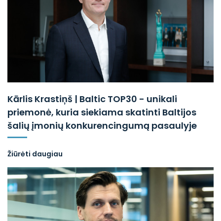
Kārlis Krastiņš | Baltic TOP30 - unikali
priemonė, kuria siekiama skatinti Baltijos
šalių įmonių konkurencingumą pasaulyje
Žiūrėti daugiau