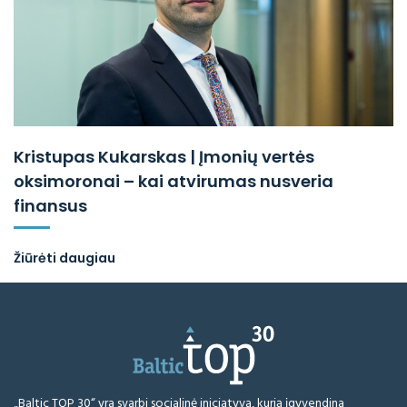
Kristupas Kukarskas | Įmonių vertės
oksimoronai – kai atvirumas nusveria
finansus
Žiūrėti daugiau
„Baltic TOP 30“ yra svarbi socialinė iniciatyva, kurią įgyvendina