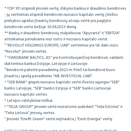
* TOP 101 atspindi įmonės vertę, išskyrus bankus ir draudimo bendroves
- jų vertinimas atspindi bendrovės nuosavo kapitalo vertę. Į biržos
prekybos sąrašus įtrauktų bendrovių atveju vertė yra pagrįsta
bendrovės verte biržoje 30.06.2023 dieną.
** Bankų ir draudimo bendrovių stulpeliuose "Apyvarta" ir "EBITDA"
atitinkamai pateikiama viso turto ir nuosavo kapitalo vertė.
¹ "REVOLUT HOLDINGS EUROPE, UAB" vertinimas yra tik dalis visos
"Revolut" įmonės vertės.
² "SWEDBANK BALTICS, AS" yra kontroliuojančioji bendrovė, valdanti
dukterinius bankus Estijoje, Latvijoje ir Lietuvoje.
³ Bendrovė pakeitė pavadinimą 2023 m. Prieš tai bendrovė buvo
įtraukta į sąrašą pavadinimu "ME INVESTICIJA, UAB".
⁴ "SEB BANK" grupės nuosavo kapitalo vertė išvesta sujungus "SEB"
banko Latvijoje, "SEB" banko Estijoje ir "SEB" banko Lietuvoje
nuosavo kapitalo vertes.
⁵ Latvijos valstybiniai miškai.
⁶ "TELIA GROUP" įmonės vertė nustatoma sudedant "Telia Estonia" ir
"Telia Lietuva" įmonių vertes.
⁷ Įmonės "Enefit Green" vertė neįtraukta į "Eesti Energia" vertę.