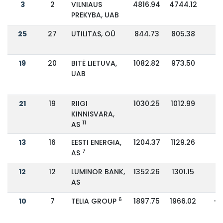
3
2
VILNIAUS
4816.94
4744.12
2
PREKYBA, UAB
25
27
UTILITAS, OÜ
844.73
805.38
5
19
20
BITĖ LIETUVA,
1082.82
973.50
11
UAB
21
19
RIIGI
1030.25
1012.99
2
KINNISVARA,
11
AS
13
16
EESTI ENERGIA,
1204.37
1129.26
7
7
AS
12
12
LUMINOR BANK,
1352.26
1301.15
4
AS
6
10
7
TELIA GROUP
1897.75
1966.02
-