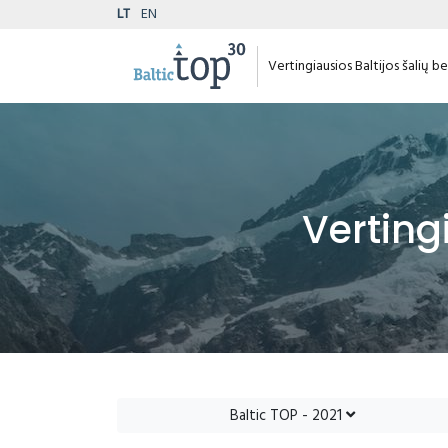
LT
EN
Vertingiausios Baltijos šalių 
Verting
Baltic TOP - 2021