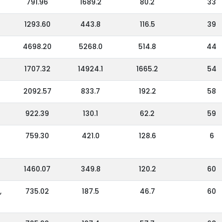
791.96
1689.2
80.2
33
1293.60
443.8
116.5
39
4698.20
5268.0
514.8
44
1707.32
14924.1
1665.2
54
2092.57
833.7
192.2
58
922.39
130.1
62.2
59
759.30
421.0
128.6
6
1460.07
349.8
120.2
60
,
735.02
187.5
46.7
60