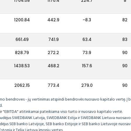
1704.08
1170.4
224.7
8
1200.84
442.9
-8.3
82
661.49
741.9
63.4
83
828.79
272.2
73.9
90
1438.53
468.2
157.6
90
2062.15
773.4
279.0
90
imo bendroves - jų vertinimas atspindi bendrovės nuosavo kapitalo vertę. Į 
d.
r "EBITDA" atitinkamai pateikiama viso turto ir nuosavo kapitalo vertė.
ėjus SWEDBANK Latvija, SWEDBANK Estija ir SWEDBANK Lietuva nuosavo k
s SEB banko Latvijoje, SEB banko Estijoje ir SEB banko Lietuvoje nuosavo
onia ir Telia Lietuva įmonių vertes.