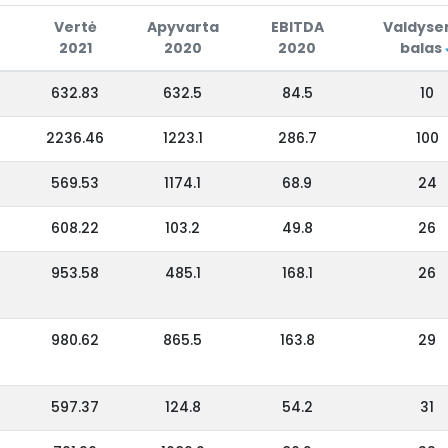
Vertė
Apyvarta
EBITDA
Valdyse
2021
2020
2020
balas
632.83
632.5
84.5
10
2236.46
1223.1
286.7
100
569.53
1174.1
68.9
24
608.22
103.2
49.8
26
953.58
485.1
168.1
26
980.62
865.5
163.8
29
597.37
124.8
54.2
31