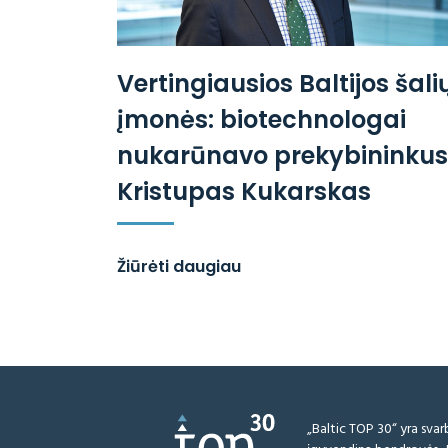
Vertingiausios Baltijos šali
įmonės: biotechnologai
nukarūnavo prekybininkus 
Kristupas Kukarskas
Žiūrėti daugiau
„Baltic TOP 30“ yra svarb