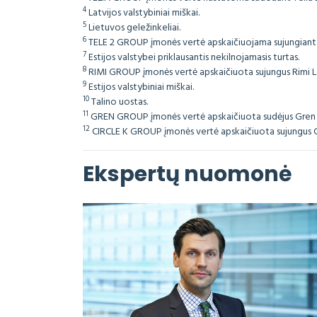
4
Latvijos valstybiniai miškai.
5
Lietuvos geležinkeliai.
6
TELE 2 GROUP įmonės vertė apskaičiuojama sujungiant Tel
7
Estijos valstybei priklausantis nekilnojamasis turtas.
8
RIMI GROUP įmonės vertė apskaičiuota sujungus Rimi Latv
9
Estijos valstybiniai miškai.
10
Talino uostas.
11
GREN GROUP įmonės vertė apskaičiuota sudėjus Gren Latv
12
CIRCLE K GROUP įmonės vertė apskaičiuota sujungus Circl
Ekspertų nuomonė