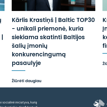
ų
Kārlis Krastiņš | Baltic TOP30
K
- unikali priemonė, kuria
Į
|
siekiama skatinti Baltijos
k
šalių įmonių
f
konkurencingumą
pasaulyje
Ži
Žiūrėti daugiau
i socialinė iniciatyva, kurią