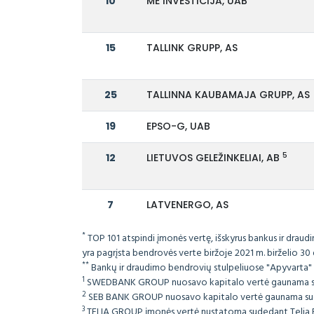
10
ME INVESTICIJA, UAB
15
TALLINK GRUPP, AS
25
TALLINNA KAUBAMAJA GRUPP, AS
19
EPSO-G, UAB
5
12
LIETUVOS GELEŽINKELIAI, AB
7
LATVENERGO, AS
*
TOP 101 atspindi įmonės vertę, išskyrus bankus ir draud
yra pagrįsta bendrovės verte biržoje 2021 m. birželio 30 
**
Bankų ir draudimo bendrovių stulpeliuose "Apyvarta" i
1
SWEDBANK GROUP nuosavo kapitalo vertė gaunama sud
2
SEB BANK GROUP nuosavo kapitalo vertė gaunama sudėju
3
TELIA GROUP įmonės vertė nustatoma sudedant Telia Est