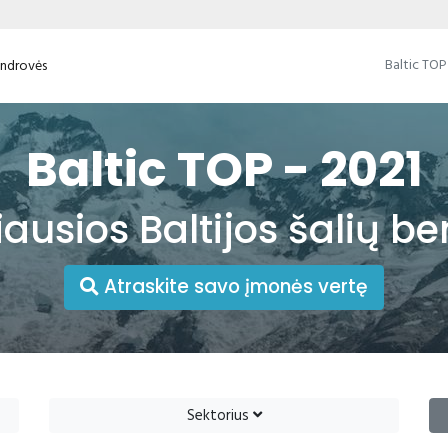
Baltic TOP
bendrovės
Baltic TOP - 2021
iausios Baltijos šalių b
Atraskite savo įmonės vertę
Sektorius