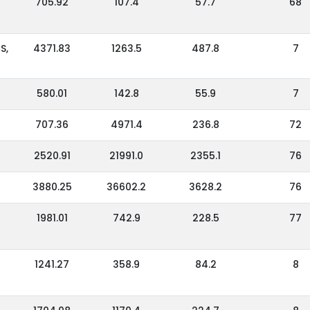
705.92
107.4
57.7
68
S,
4371.83
1263.5
487.8
7
580.01
142.8
55.9
7
707.36
4971.4
236.8
72
2520.91
21991.0
2355.1
76
3880.25
36602.2
3628.2
76
1981.01
742.9
228.5
77
1241.27
358.9
84.2
8