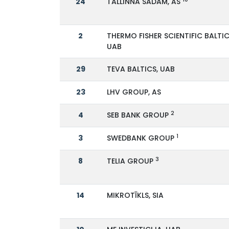
24
TALLINNA SADAM, AS
2
THERMO FISHER SCIENTIFIC BALTIC
UAB
29
TEVA BALTICS, UAB
23
LHV GROUP, AS
2
4
SEB BANK GROUP
1
3
SWEDBANK GROUP
3
8
TELIA GROUP
14
MIKROTĪKLS, SIA