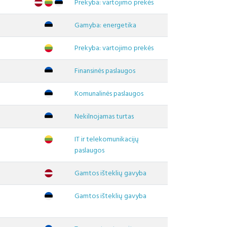
Prekyba: vartojimo prekės
Gamyba: energetika
Prekyba: vartojimo prekės
Finansinės paslaugos
Komunalinės paslaugos
Nekilnojamas turtas
IT ir telekomunikacijų
paslaugos
Gamtos išteklių gavyba
Gamtos išteklių gavyba