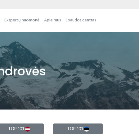
Ekspertų nuomonė
Apie mus
Spaudos centras
endrovės
TOP 101
TOP 101