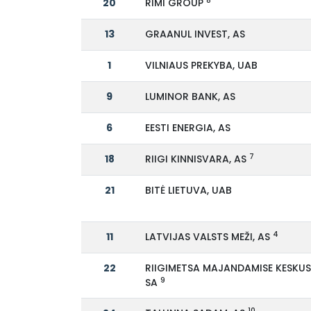
8
20
RIMI GROUP
13
GRAANUL INVEST, AS
1
VILNIAUS PREKYBA, UAB
9
LUMINOR BANK, AS
6
EESTI ENERGIA, AS
7
18
RIIGI KINNISVARA, AS
21
BITĖ LIETUVA, UAB
4
11
LATVIJAS VALSTS MEŽI, AS
22
RIIGIMETSA MAJANDAMISE KESKUS
9
SA
10