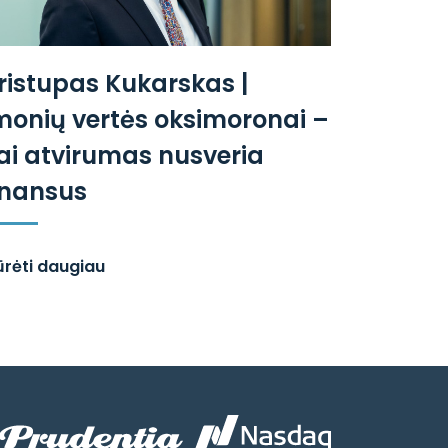
ristupas Kukarskas |
monių vertės oksimoronai –
ai atvirumas nusveria
inansus
ūrėti daugiau