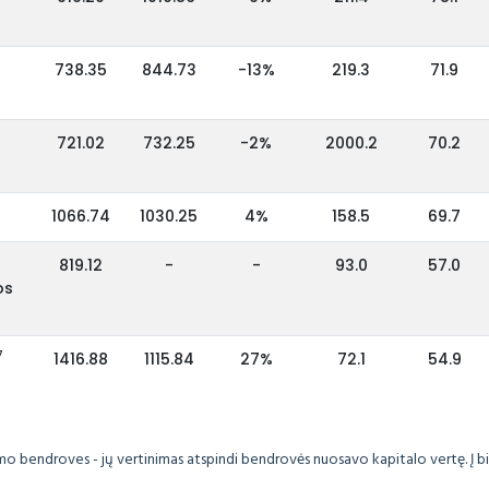
738.35
844.73
-13%
219.3
71.9
721.02
732.25
-2%
2000.2
70.2
1066.74
1030.25
4%
158.5
69.7
819.12
-
-
93.0
57.0
os
7
1416.88
1115.84
27%
72.1
54.9
imo bendroves - jų vertinimas atspindi bendrovės nuosavo kapitalo vertę. Į 