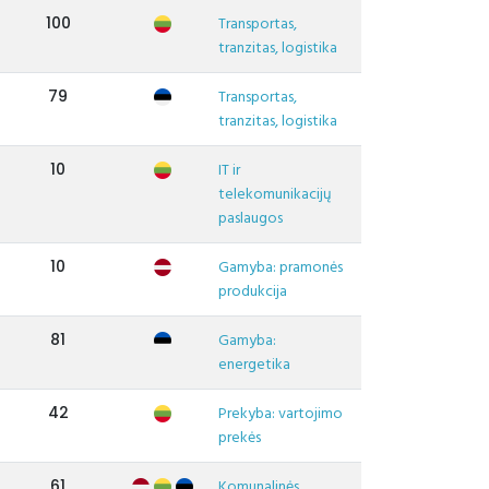
100
Transportas,
tranzitas, logistika
79
Transportas,
tranzitas, logistika
10
IT ir
telekomunikacijų
paslaugos
10
Gamyba: pramonės
produkcija
81
Gamyba:
energetika
42
Prekyba: vartojimo
prekės
61
Komunalinės