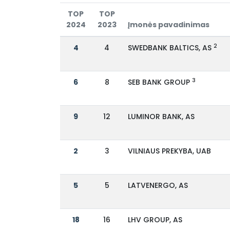
TOP
TOP
2024
2023
Įmonės pavadinimas
2
4
4
SWEDBANK BALTICS, AS
3
6
8
SEB BANK GROUP
9
12
LUMINOR BANK, AS
2
3
VILNIAUS PREKYBA, UAB
5
5
LATVENERGO, AS
18
16
LHV GROUP, AS