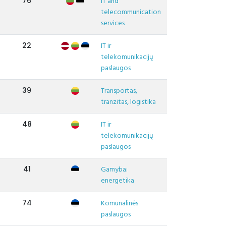
76
IT and
telecommunication
services
22
IT ir
telekomunikacijų
paslaugos
39
Transportas,
tranzitas, logistika
48
IT ir
telekomunikacijų
paslaugos
41
Gamyba:
energetika
74
Komunalinės
paslaugos