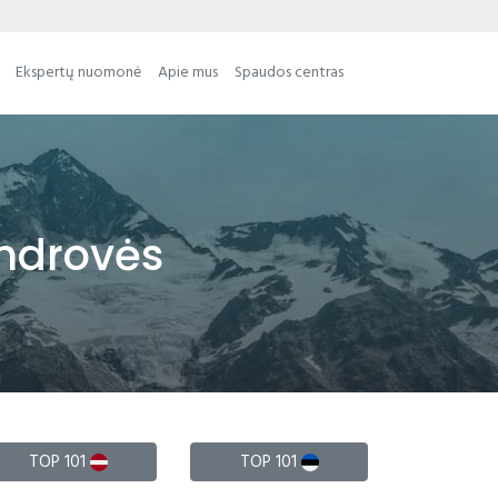
Ekspertų nuomonė
Apie mus
Spaudos centras
endrovės
TOP 101
TOP 101