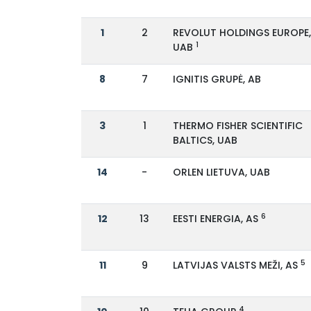
1
2
REVOLUT HOLDINGS EUROPE
1
UAB
8
7
IGNITIS GRUPĖ, AB
3
1
THERMO FISHER SCIENTIFIC
BALTICS, UAB
14
-
ORLEN LIETUVA, UAB
6
12
13
EESTI ENERGIA, AS
5
11
9
LATVIJAS VALSTS MEŽI, AS
4