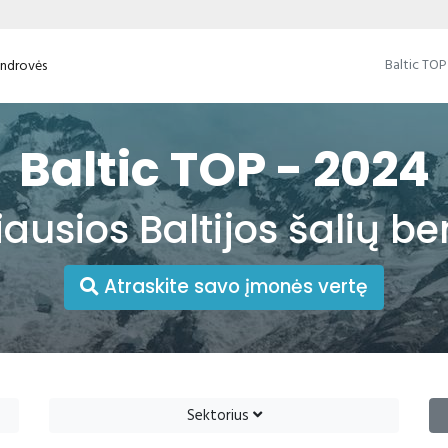
Baltic TOP
bendrovės
Baltic TOP - 2024
iausios Baltijos šalių b
Atraskite savo įmonės vertę
Sektorius