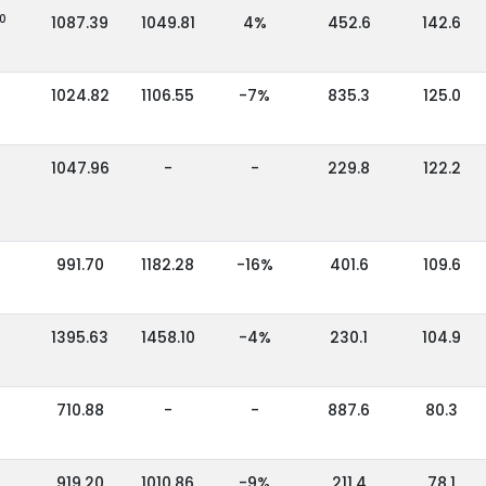
10
1087.39
1049.81
4%
452.6
142.6
1024.82
1106.55
-7%
835.3
125.0
1047.96
-
-
229.8
122.2
991.70
1182.28
-16%
401.6
109.6
1395.63
1458.10
-4%
230.1
104.9
710.88
-
-
887.6
80.3
919.20
1010.86
-9%
211.4
78.1