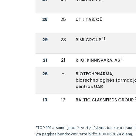
28
25
UTILITAS, OÜ
13
29
28
RIMI GROUP
11
21
21
RIIGI KINNISVARA, AS
26
-
BIOTECHPHARMA,
biotechnologinės farmacij
centras UAB
13
17
BALTIC CLASSIFIEDS GROUP
*TOP 101 atspindi įmonės vertę, išskyrus bankus ir draud
yra pagrįsta bendrovės verte biržoje 30.06.2024 dieną.