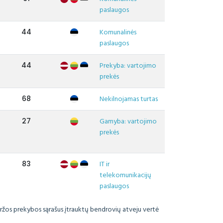
paslaugos
44
Komunalinės
paslaugos
44
Prekyba: vartojimo
prekės
68
Nekilnojamas turtas
27
Gamyba: vartojimo
prekės
83
IT ir
telekomunikacijų
paslaugos
biržos prekybos sąrašus įtrauktų bendrovių atveju vertė