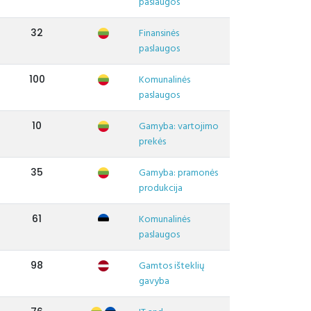
paslaugos
32
Finansinės
paslaugos
100
Komunalinės
paslaugos
10
Gamyba: vartojimo
prekės
35
Gamyba: pramonės
produkcija
61
Komunalinės
paslaugos
98
Gamtos išteklių
gavyba