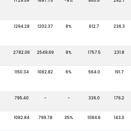
1729.59
1897.75
-9%
860.6
292.7
1294.28
1202.37
8%
612.7
236.3
2782.06
2549.69
9%
1757.5
231.8
1150.34
1082.82
6%
564.0
191.7
795.40
-
-
336.0
176.2
1082.84
799.78
35%
1084.6
143.0