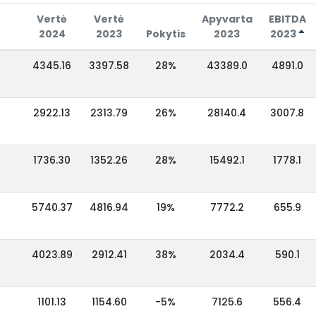
Vertė
Vertė
Apyvarta
EBITDA
2024
2023
Pokytis
2023
2023
4345.16
3397.58
28%
43389.0
4891.0
2922.13
2313.79
26%
28140.4
3007.8
1736.30
1352.26
28%
15492.1
1778.1
5740.37
4816.94
19%
7772.2
655.9
4023.89
2912.41
38%
2034.4
590.1
1101.13
1154.60
-5%
7125.6
556.4