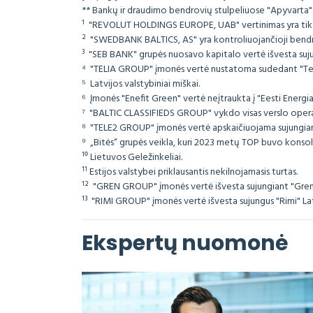
** Bankų ir draudimo bendrovių stulpeliuose "Apyvarta" 
¹ "REVOLUT HOLDINGS EUROPE, UAB" vertinimas yra tik da
² "SWEDBANK BALTICS, AS" yra kontroliuojančioji bendrovė
³ "SEB BANK" grupės nuosavo kapitalo vertė išvesta suju
⁴ "TELIA GROUP" įmonės vertė nustatoma sudedant "Telia 
⁵ Latvijos valstybiniai miškai.
⁶ Įmonės "Enefit Green" vertė neįtraukta į "Eesti Energia
⁷ "BALTIC CLASSIFIEDS GROUP" vykdo visas verslo operaci
⁸ "TELE2 GROUP" įmonės vertė apskaičiuojama sujungiant "
⁹ „Bitės“ grupės veikla, kuri 2023 metų TOP buvo konsol
¹⁰ Lietuvos Geležinkeliai.
¹¹ Estijos valstybei priklausantis nekilnojamasis turtas.
¹² "GREN GROUP" įmonės vertė išvesta sujungiant "Gren La
¹³ "RIMI GROUP" įmonės vertė išvesta sujungus "Rimi" Latv
Ekspertų nuomonė