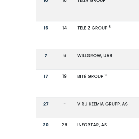
10
10
TELIA GROUP
8
16
14
TELE 2 GROUP
7
6
WILLGROW, UAB
9
17
19
BITĖ GROUP
27
-
VIRU KEEMIA GRUPP, AS
20
26
INFORTAR, AS