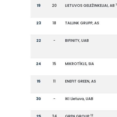
19
20
LIETUVOS GELEŽINKELIAI, AB
23
18
TALLINK GRUPP, AS
22
-
BIFINITY, UAB
24
15
MIKROTĪKLS, SIA
15
11
ENEFIT GREEN, AS
30
-
IKI Lietuva, UAB
12
25
24
GREN GROUP