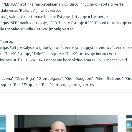
ir "EBITDA" atitinkamai pateikiama viso turto ir nuosavo kapitalo vertė.
lis visos "Revolut" įmonės vertės.
, valdanti dukterinius bankus Estijoje, Latvijoje ir Lietuvoje.
ngus "SEB" banko Latvijoje, "SEB" banko Estijoje ir "SEB" banko Lietuvoje n
Estonia" ir "Telia Lietuva" įmonių vertes.
" vertę.
jas Baltijos šalyse, o grupės įmonės vertė yra pagrįsta bendrovės verte Lo
Tele2" Estijoje, "Tele2" Latvijoje ir "Tele2" Lietuvoje įmonių vertes.
iduota BITĖ LIETUVA, UAB dabar yra konsoliduojama PLT VII Finance S.à r.l.
tvia", "Gren Riga", "Gren Jelgava", "Gren Daugapils", "Gren Gulbene", "Gren
ijoje, "Rimi" Estijoje ir "Rimi" Lietuvoje įmonių vertes.