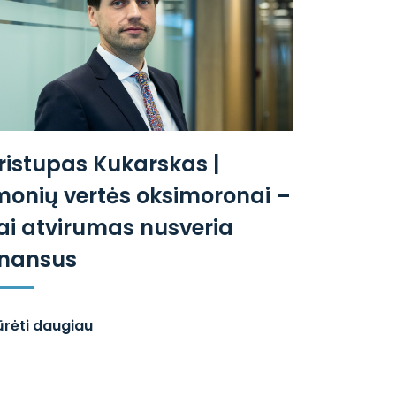
ristupas Kukarskas |
monių vertės oksimoronai –
ai atvirumas nusveria
inansus
ūrėti daugiau