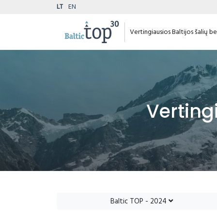
LT
EN
Vertingiausios Baltijos šalių 
Verting
Baltic TOP - 2024