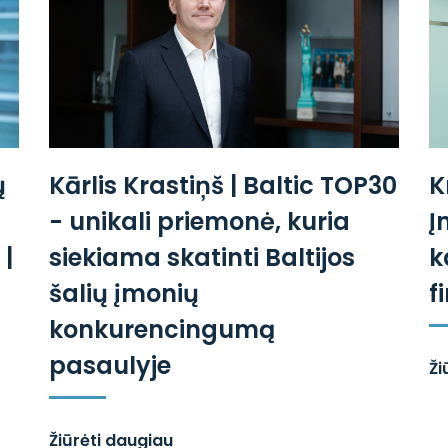
ų
Kārlis Krastiņš | Baltic TOP30
K
- unikali priemonė, kuria
Į
|
siekiama skatinti Baltijos
k
šalių įmonių
f
konkurencingumą
pasaulyje
Ži
Žiūrėti daugiau