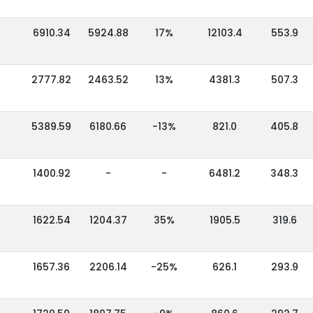
,
6910.34
5924.88
17%
12103.4
553.9
2777.82
2463.52
13%
4381.3
507.3
5389.59
6180.66
-13%
821.0
405.8
1400.92
-
-
6481.2
348.3
1622.54
1204.37
35%
1905.5
319.6
1657.36
2206.14
-25%
626.1
293.9