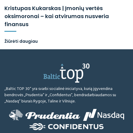
Kristupas Kukarskas | Įmonių vertės
oksimoronai – kai atvirumas nusveria
finansus
Žiūrėti daugiau
„Baltic TOP 30“ yra svarbi socialinė iniciatyva, kurią įgyvendina
bendrovės „Prudentia“ ir „Confidentus“, bendradarbiaudamos su
„Nasdaq“ biurais Rygoje, Taline ir Vilniuje.