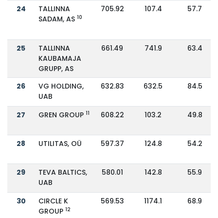
24
TALLINNA
705.92
107.4
57.7
10
SADAM, AS
25
TALLINNA
661.49
741.9
63.4
KAUBAMAJA
GRUPP, AS
26
VG HOLDING,
632.83
632.5
84.5
UAB
11
27
GREN GROUP
608.22
103.2
49.8
28
UTILITAS, OÜ
597.37
124.8
54.2
29
TEVA BALTICS,
580.01
142.8
55.9
UAB
30
CIRCLE K
569.53
1174.1
68.9
12
GROUP