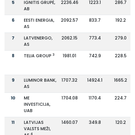
5
IGNITIS GRUPĖ,
2236.46
1223.1
286.7
AB
6
EESTI ENERGIA,
2092.57
833.7
192.2
AS
7
LATVENERGO,
2062.15
773.4
279.0
AS
3
8
TELIA GROUP
1981.01
742.9
228.5
9
LUMINOR BANK,
1707.32
14924.1
1665.2
AS
10
ME
1704.08
1170.4
224.7
INVESTICIJA,
UAB
11
LATVIJAS
1460.07
349.8
120.2
VALSTS MEŽI,
4
AS