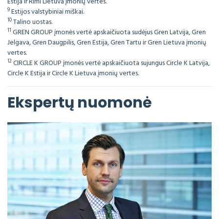
Estija ir Rimi Lietuva įmonių vertes.
9
Estijos valstybiniai miškai.
10
Talino uostas.
11
GREN GROUP įmonės vertė apskaičiuota sudėjus Gren Latvija, Gren
Jelgava, Gren Daugpilis, Gren Estija, Gren Tartu ir Gren Lietuva įmonių
vertes.
12
CIRCLE K GROUP įmonės vertė apskaičiuota sujungus Circle K Latvija,
Circle K Estija ir Circle K Lietuva įmonių vertes.
Ekspertų nuomonė