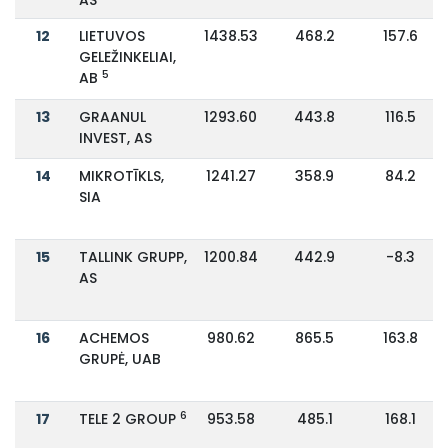
12
LIETUVOS
1438.53
468.2
157.6
GELEŽINKELIAI,
5
AB
13
GRAANUL
1293.60
443.8
116.5
INVEST, AS
14
MIKROTĪKLS,
1241.27
358.9
84.2
SIA
15
TALLINK GRUPP,
1200.84
442.9
-8.3
AS
16
ACHEMOS
980.62
865.5
163.8
GRUPĖ, UAB
6
17
TELE 2 GROUP
953.58
485.1
168.1