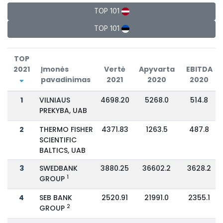
TOP 101
TOP 101
TOP
2021
Įmonės
Vertė
Apyvarta
EBITDA
pavadinimas
2021
2020
2020
1
VILNIAUS
4698.20
5268.0
514.8
PREKYBA, UAB
2
THERMO FISHER
4371.83
1263.5
487.8
SCIENTIFIC
BALTICS, UAB
3
SWEDBANK
3880.25
36602.2
3628.2
1
GROUP
4
SEB BANK
2520.91
21991.0
2355.1
2
GROUP