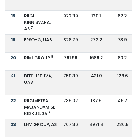
18
RIIGI
922.39
130.1
62.2
KINNISVARA,
7
AS
19
EPSO-G, UAB
828.79
272.2
73.9
8
20
RIMI GROUP
791.96
1689.2
80.2
21
BITĖ LIETUVA,
759.30
421.0
128.6
UAB
22
RIIGIMETSA
735.02
187.5
46.7
MAJANDAMISE
9
KESKUS, SA
23
LHV GROUP, AS
707.36
4971.4
236.8