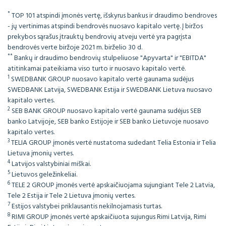
*
TOP 101 atspindi įmonės vertę, išskyrus bankus ir draudimo bendroves
- jų vertinimas atspindi bendrovės nuosavo kapitalo vertę. Į biržos
prekybos sąrašus įtrauktų bendrovių atveju vertė yra pagrįsta
bendrovės verte biržoje 2021 m. birželio 30 d.
**
Bankų ir draudimo bendrovių stulpeliuose "Apyvarta" ir "EBITDA"
atitinkamai pateikiama viso turto ir nuosavo kapitalo vertė.
1
SWEDBANK GROUP nuosavo kapitalo vertė gaunama sudėjus
SWEDBANK Latvija, SWEDBANK Estija ir SWEDBANK Lietuva nuosavo
kapitalo vertes.
2
SEB BANK GROUP nuosavo kapitalo vertė gaunama sudėjus SEB
banko Latvijoje, SEB banko Estijoje ir SEB banko Lietuvoje nuosavo
kapitalo vertes.
3
TELIA GROUP įmonės vertė nustatoma sudedant Telia Estonia ir Telia
Lietuva įmonių vertes.
4
Latvijos valstybiniai miškai.
5
Lietuvos geležinkeliai.
6
TELE 2 GROUP įmonės vertė apskaičiuojama sujungiant Tele 2 Latvia,
Tele 2 Estija ir Tele 2 Lietuva įmonių vertes.
7
Estijos valstybei priklausantis nekilnojamasis turtas.
8
RIMI GROUP įmonės vertė apskaičiuota sujungus Rimi Latvija, Rimi