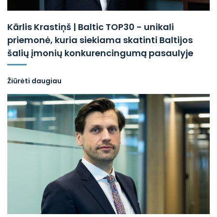
Kārlis Krastiņš | Baltic TOP30 - unikali
priemonė, kuria siekiama skatinti Baltijos
šalių įmonių konkurencingumą pasaulyje
Žiūrėti daugiau